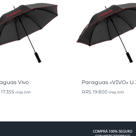
aguas Vivo
Paraguas «VIVO» U 
17.355
ARS
19.800
más IVA
más IVA