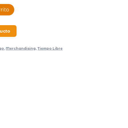
rito
ducto
go
,
Merchandising
,
Tiempo Libre