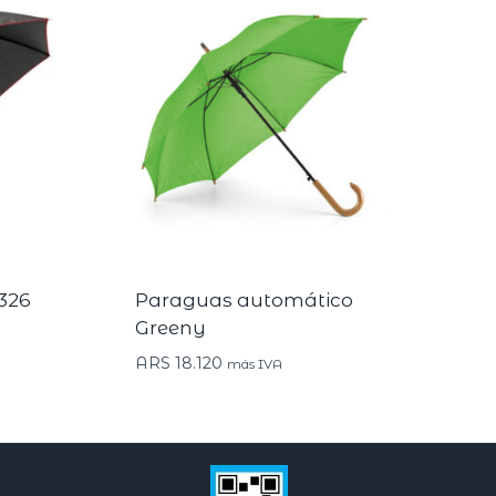
326
Paraguas automático
Greeny
ARS
18.120
más IVA