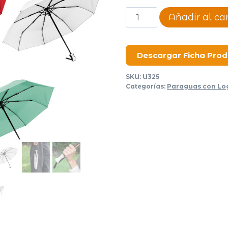
Paraguas
Añadir al car
Robin
cantidad
Descargar Ficha Pro
SKU:
U325
Categorías:
Paraguas con Lo