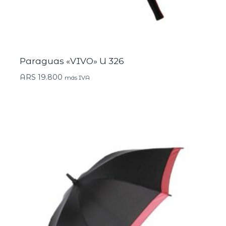
Paraguas «VIVO» U 326
ARS
19.800
más IVA