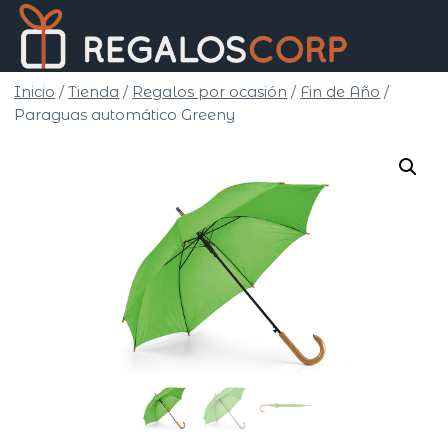
Saltar
Regalo
al
Corp
contenido
Inicio
/
Tienda
/
Regalos por ocasión
/
Fin de Año
/
Paraguas automático Greeny