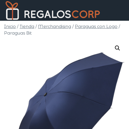
Saltar
Regalo
al
Corp
contenido
Inicio
/
Tienda
/
Merchandising
/
Paraguas con Logo
/
Paraguas Bit