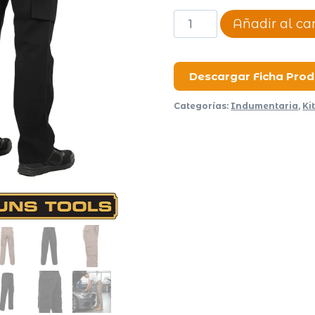
Pantalon
Añadir al car
Cargo
Unisex
cantidad
Descargar Ficha Pro
Categorías:
Indumentaria
,
Ki