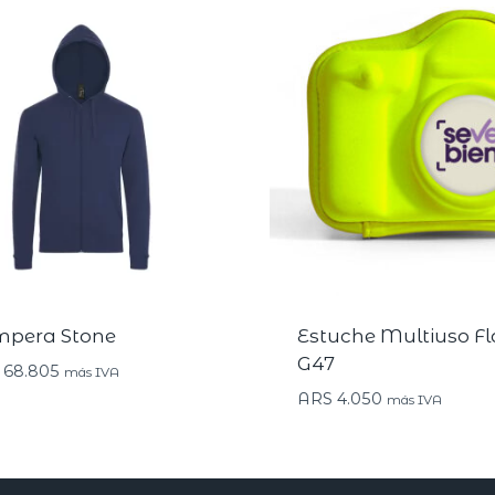
pera Stone
Estuche Multiuso F
G47
68.805
más IVA
ARS
4.050
más IVA