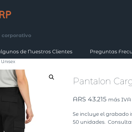
 corporativo
lgunos de Nuestros Clientes
Preguntas Frec
 Unisex
Pantalon Car
ARS
43.215
más IVA
Se incluye el grabado i
50 unidades. Consultas