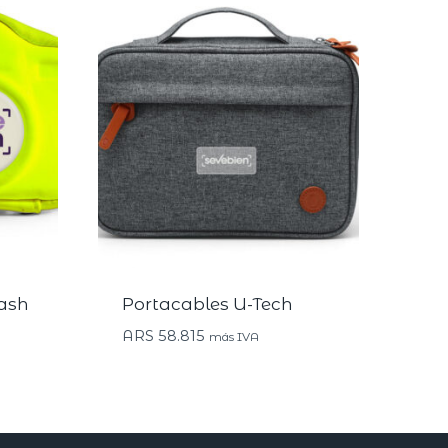
lash
Portacables U-Tech
ARS
58.815
más IVA