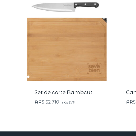
Set de corte Bambcut
Cam
ARS
52.710
ARS
más IVA