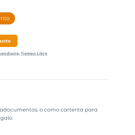
rito
ducto
andising
,
Tiempo Libre
ortadocumentos, o como carterita para
egalo.