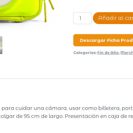
Estuche
Añadir al car
Multiuso
Flash
G47
Descargar Ficha Pro
cantidad
Categorías:
Fin de Año
,
Merch
uso para cuidar una cámara, usar como billetera, p
 colgar de 95 cm de largo. Presentación en caja de r