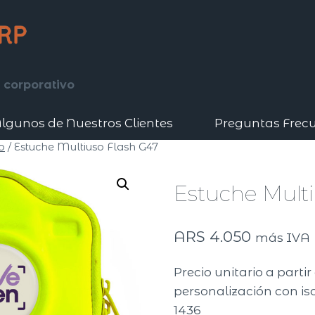
 corporativo
lgunos de Nuestros Clientes
Preguntas Frec
o
/
Estuche Multiuso Flash G47
Estuche Mult
ARS
4.050
más IVA
Precio unitario a parti
personalización con iso
1436