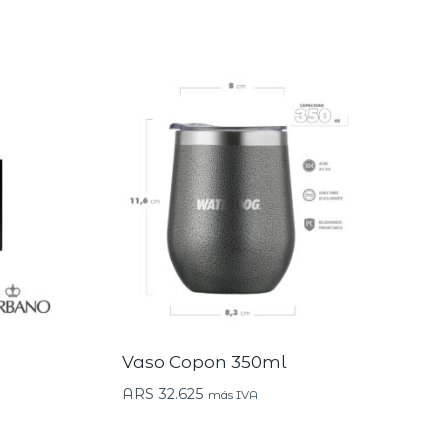
Vaso Copon 350ml
ARS
32.625
más IVA