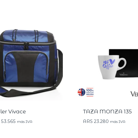
ler Vivace
TAZA MONZA 135
53.565
ARS
23.280
más IVA
más IVA