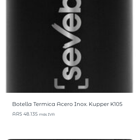
Botella Termica Acero Inox. Kupper K105
ARS
48.135
más IVA