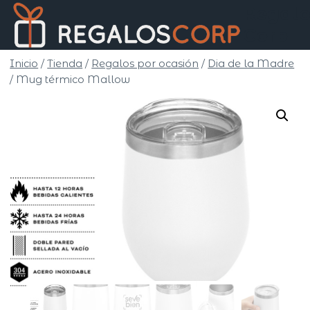
Saltar
Regalo
al
Corp
contenido
Inicio
/
Tienda
/
Regalos por ocasión
/
Dia de la Madre
/
Mug térmico Mallow