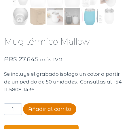
Mug térmico Mallow
ARS
27.645
más IVA
Se incluye el grabado isologo un color a partir
de un pedido de 50 unidades. Consultas al +54
11-5808-1436
Mug
Añadir al carrito
térmico
Mallow