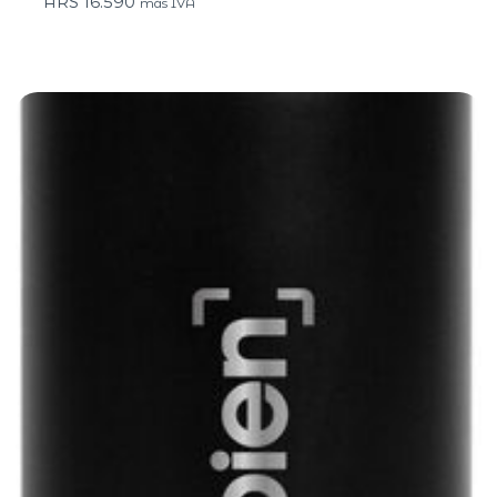
ARS
16.590
más IVA