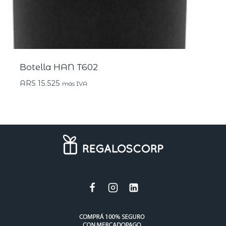
Botella HAN T602
ARS
15.525
más IVA