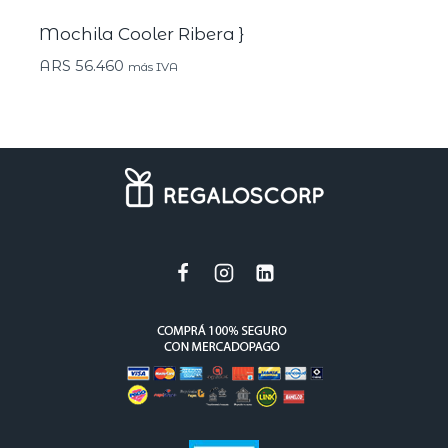
Mochila Cooler Ribera }
ARS
56.460
más IVA