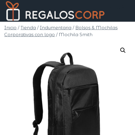
Saltar
Regalo
al
Corp
contenido
Inicio
/
Tienda
/
Indumentaria
/
Bolsos & Mochilas
Corporativas con logo
/
Mochila Smith