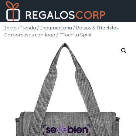
Saltar
Regalo
al
Corp
contenido
Inicio
/
Tienda
/
Indumentaria
/
Bolsos & Mochilas
Corporativas con logo
/
Mochila Spirit