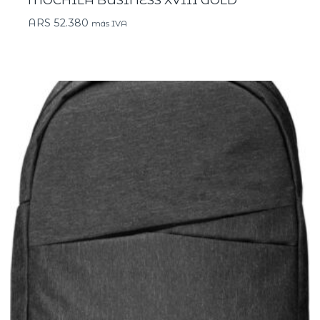
MOCHILA BUSINESS XVIII GOLD
ARS
52.380
más IVA