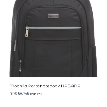
Mochila Portanotebook HABANA
ARS
56.745
más IVA