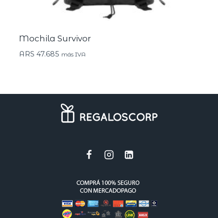
Mochila Survivor
ARS
47.685
más IVA