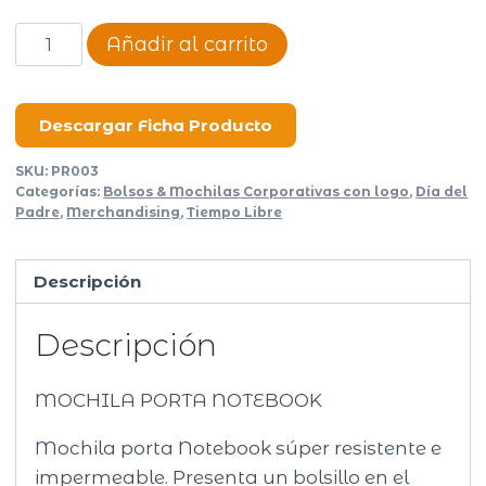
Mochila
Añadir al carrito
portanotebook
Poom
cantidad
Descargar Ficha Producto
SKU:
PR003
Categorías:
Bolsos & Mochilas Corporativas con logo
,
Día del
Padre
,
Merchandising
,
Tiempo Libre
Descripción
Descripción
MOCHILA PORTA NOTEBOOK
Mochila porta Notebook súper resistente e
impermeable. Presenta un bolsillo en el