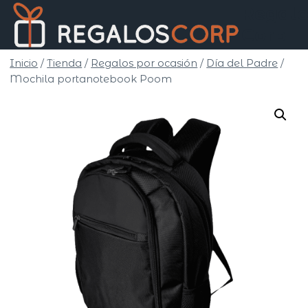
Saltar
Regalo
al
Corp
contenido
Inicio
/
Tienda
/
Regalos por ocasión
/
Día del Padre
/
Mochila portanotebook Poom