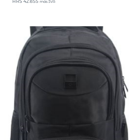
ARS
42.855
más IVA