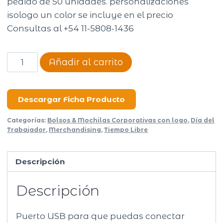
pedido de 50 unidades. personalizaciones
isologo un color se incluye en el precio
Consultas al +54 11-5808-1436
MOCHILA
Añadir al carrito
BUSINESS
XIII
cantidad
Descargar Ficha Producto
Categorías:
Bolsos & Mochilas Corporativas con logo
,
Día del
Trabajador
,
Merchandising
,
Tiempo Libre
Descripción
Descripción
Puerto USB para que puedas conectar