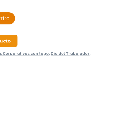
rito
ducto
s Corporativas con logo
,
Día del Trabajador
,