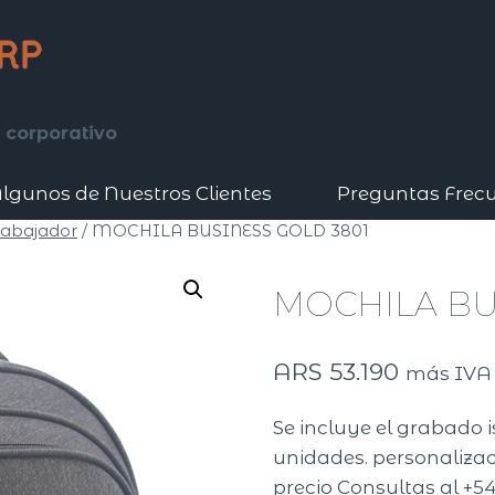
 corporativo
lgunos de Nuestros Clientes
Preguntas Frec
rabajador
/
MOCHILA BUSINESS GOLD 3801
MOCHILA BU
ARS
53.190
más IVA
Se incluye el grabado 
unidades. personalizaci
precio Consultas al +54