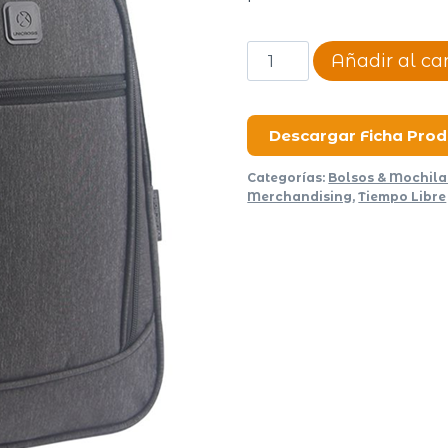
MOCHILA
Añadir al car
BUSINESS
GOLD
3801
Descargar Ficha Pro
cantidad
Categorías:
Bolsos & Mochila
Merchandising
,
Tiempo Libre