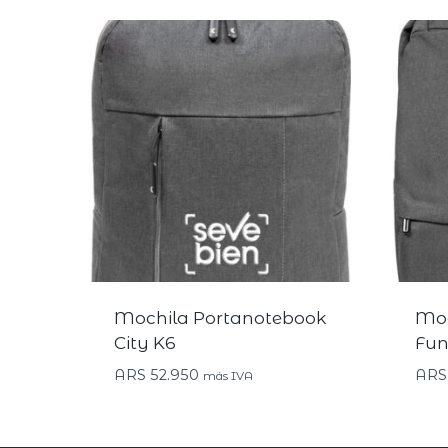
Mochila Portanotebook
Moc
City K6
Fun
ARS
52.950
ARS
más IVA