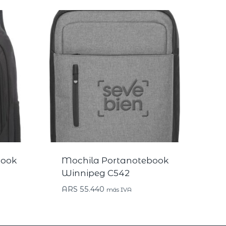
book
Mochila Portanotebook
Winnipeg C542
ARS
55.440
más IVA