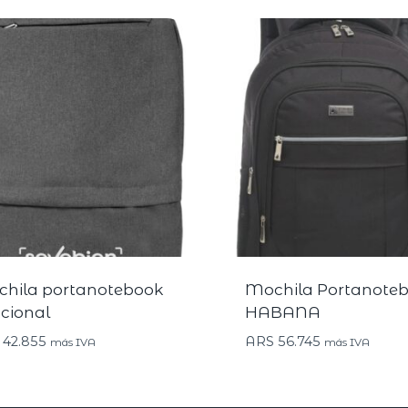
hila portanotebook
Mochila Portanote
cional
HABANA
42.855
ARS
56.745
más IVA
más IVA