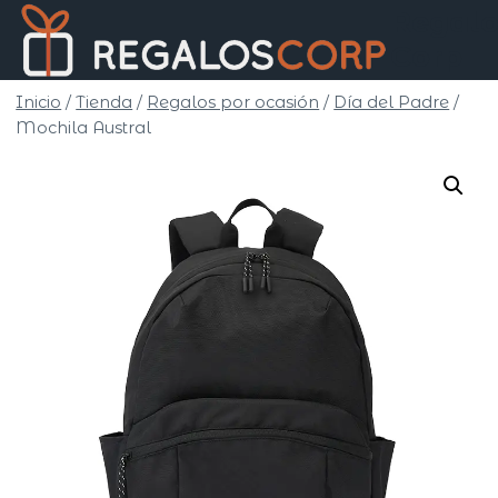
Saltar
Regalo
al
Corp
contenido
Inicio
/
Tienda
/
Regalos por ocasión
/
Día del Padre
/
Mochila Austral