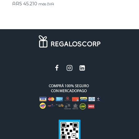
ARS
45.210
más IVA