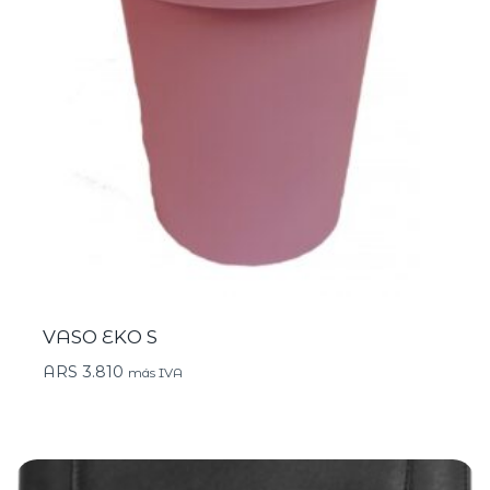
VASO EKO S
ARS
3.810
más IVA