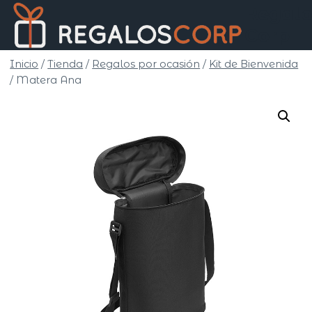
Saltar
Regalo
al
Corp
contenido
Inicio
/
Tienda
/
Regalos por ocasión
/
Kit de Bienvenida
/
Matera Ana