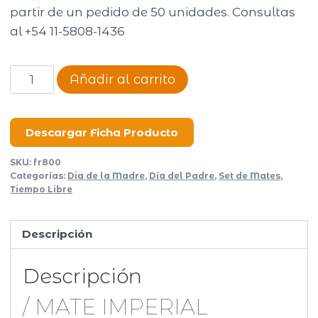
partir de un pedido de 50 unidades. Consultas
al +54 11-5808-1436
Mate
Añadir al carrito
Imperial
termico
ac
Descargar Ficha Producto
cuero
SKU:
fr800
liso
Categorías:
Dia de la Madre
,
Día del Padre
,
Set de Mates
,
cantidad
Tiempo Libre
Descripción
Descripción
/ MATE IMPERIAL