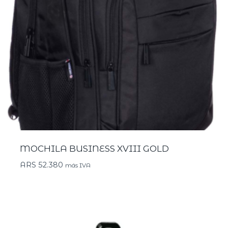
MOCHILA BUSINESS XVIII GOLD
ARS
52.380
más IVA