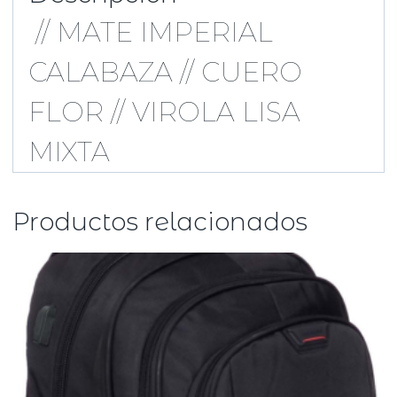
// MATE IMPERIAL
CALABAZA // CUERO
FLOR // VIROLA LISA
MIXTA
Productos relacionados