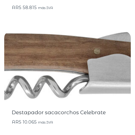
ARS
58.815
más IVA
Destapador sacacorchos Celebrate
ARS
10.065
más IVA