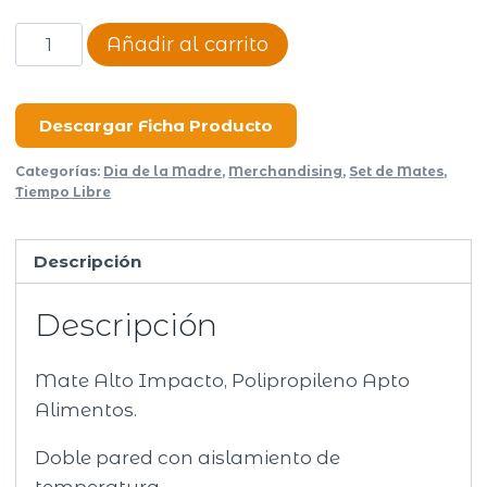
Mate
Añadir al carrito
Alto
Impacto
–
Descargar Ficha Producto
Rey
Categorías:
Dia de la Madre
,
Merchandising
,
Set de Mates
,
Pro
Tiempo Libre
BLANCO
Y
Descripción
ORO
cantidad
Descripción
Mate Alto Impacto, Polipropileno Apto
Alimentos.
Doble pared con aislamiento de