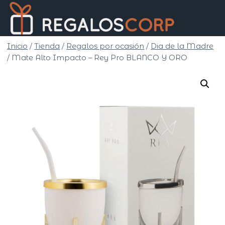
Saltar
Regalo
al
Corp
contenido
Inicio
/
Tienda
/
Regalos por ocasión
/
Dia de la Madre
/
Mate Alto Impacto – Rey Pro BLANCO Y ORO