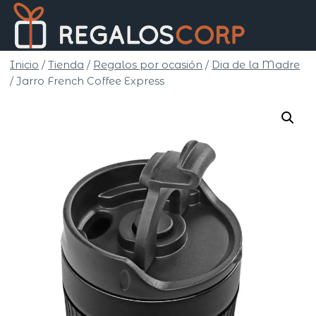
Saltar
Regalo
al
Corp
contenido
Inicio
/
Tienda
/
Regalos por ocasión
/
Dia de la Madre
/
Jarro French Coffee Express