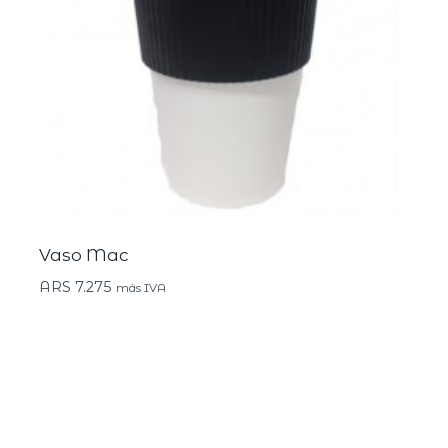
Vaso Mac
ARS
7.275
más IVA