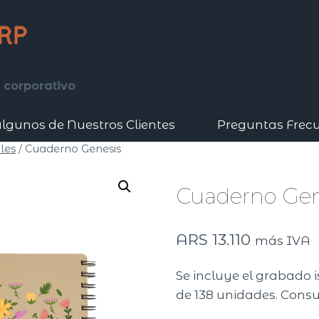
 corporativo
lgunos de Nuestros Clientes
Preguntas Frec
les
/
Cuaderno Genesis
Cuaderno Gen
ARS
13.110
más IVA
Se incluye el grabado 
de 138 unidades. Consu