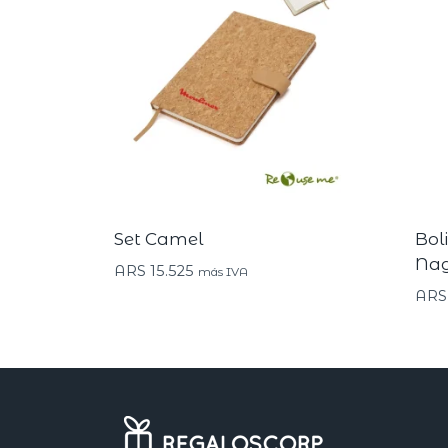
Set Camel
Bol
Na
ARS
15.525
más IVA
ARS