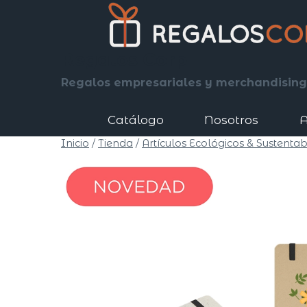
Saltar
al
contenido
Regalos Corp
Regalos empresariales y merchandising
Catálogo
Nosotros
A
Inicio
/
Tienda
/
Artículos Ecológicos & Sustentab