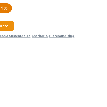
rito
ducto
icos & Sustentables
,
Escritorio
,
Merchandising