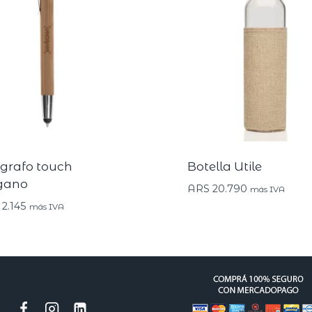
igrafo touch
Botella Utile
gano
ARS
20.790
más IVA
2.145
más IVA