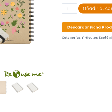
Cuaderno
Añadir al car
Genesis
cantidad
Descargar Ficha Pro
Categorías:
Artículos Ecológ