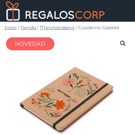
Saltar
Regalo
al
Corp
contenido
Inicio
/
Tienda
/
Merchandising
/
Cuaderno Gazette