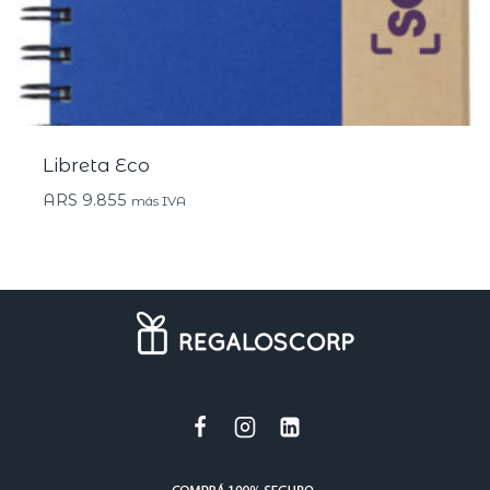
Libreta Eco
ARS
9.855
más IVA