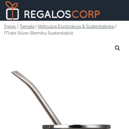
Saltar
Regalo
al
Corp
contenido
Inicio
/
Tienda
/
Artículos Ecológicos & Sustentables
/
Mate Silver Bambu Sustentable