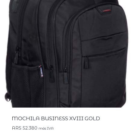
MOCHILA BUSINESS XVIII GOLD
ARS
52.380
más IVA