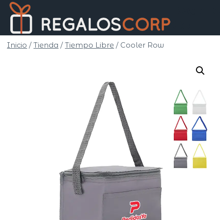
Saltar
Regalo
al
Corp
contenido
Inicio
/
Tienda
/
Tiempo Libre
/
Cooler Row