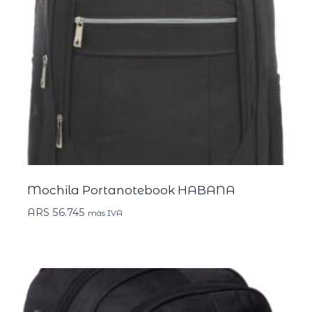
Mochila Portanotebook HABANA
ARS
56.745
más IVA