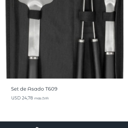
Set de Asado T609
USD
24,78
más IVA