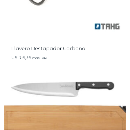
Llavero Destapador Carbono
USD
6,36
más IVA