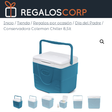
Saltar
Regalo
al
Corp
contenido
Inicio
/
Tienda
/
Regalos por ocasión
/
Día del Padre
/
Conservadora Coleman Chiller 8,5lt