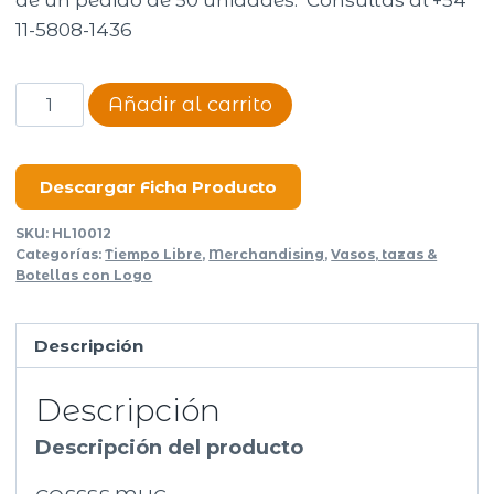
de un pedido de 50 unidades. Consultas al +54
11-5808-1436
Coffee
Añadir al carrito
mug
Bean
cantidad
Descargar Ficha Producto
SKU:
HL10012
Categorías:
Tiempo Libre
,
Merchandising
,
Vasos, tazas &
Botellas con Logo
Descripción
Descripción
Descripción del producto