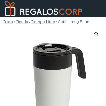
Saltar
Regalo
al
Corp
contenido
Inicio
/
Tienda
/
Tiempo Libre
/
Coffee mug Bean