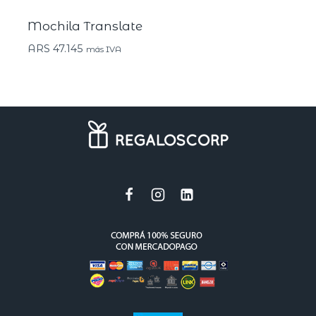
Mochila Translate
ARS
47.145
más IVA