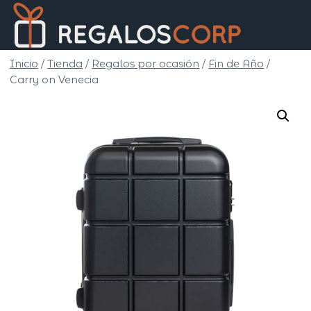
Saltar
Regalo
al
Corp
contenido
Inicio
/
Tienda
/
Regalos por ocasión
/
Fin de Año
/
Carry on Venecia