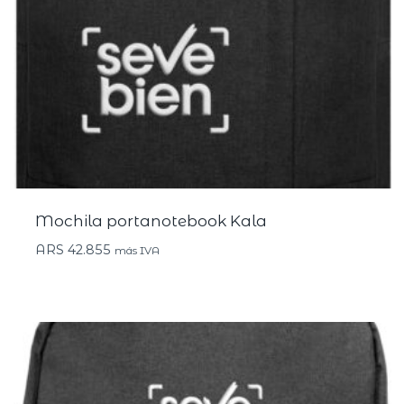
Mochila portanotebook Kala
ARS
42.855
más IVA