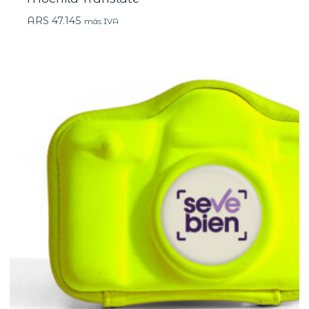
ARS
47.145
más IVA