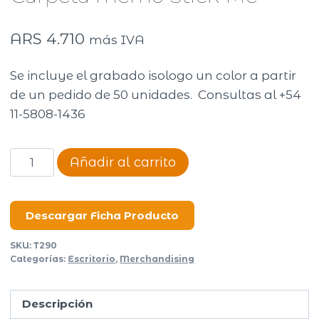
ARS
4.710
más IVA
Se incluye el grabado isologo un color a partir
de un pedido de 50 unidades. Consultas al +54
11-5808-1436
Carpeta
Añadir al carrito
memo
Stick
Me
Descargar Ficha Producto
cantidad
SKU:
T290
Categorías:
Escritorio
,
Merchandising
Descripción