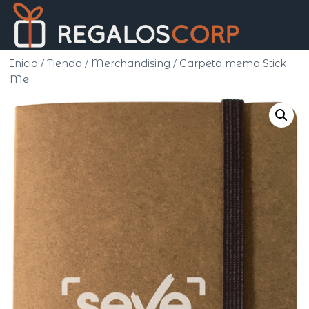
Saltar
Regalo
al
Corp
contenido
Inicio
/
Tienda
/
Merchandising
/
Carpeta memo Stick
Me