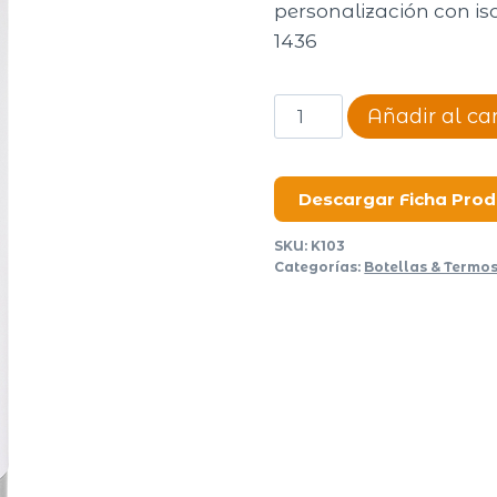
personalización con iso
1436
Botella
Añadir al car
térmica
Hydro
II
Descargar Ficha Pro
cantidad
SKU:
K103
Categorías:
Botellas & Termo