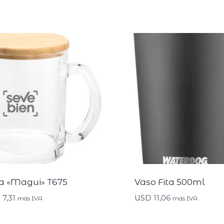
a «Magui» T675
Vaso Fita 500ml
D
7,31
USD
11,06
más IVA
más IVA