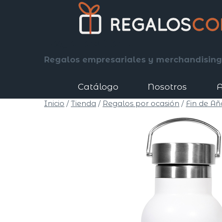
Saltar
al
contenido
Regalos Corp
Regalos empresariales y merchandising
Catálogo
Nosotros
A
Inicio
/
Tienda
/
Regalos por ocasión
/
Fin de Añ