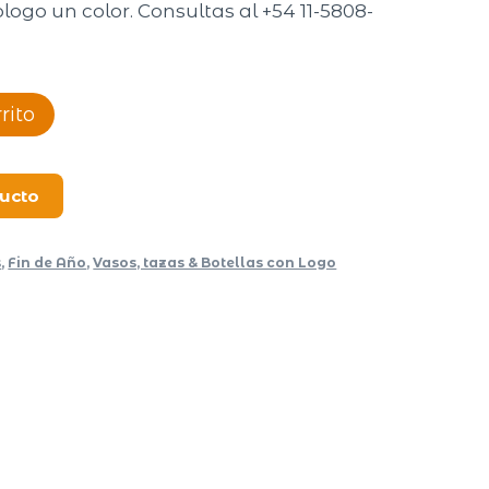
logo un color. Consultas al +54 11-5808-
rito
ducto
s
,
Fin de Año
,
Vasos, tazas & Botellas con Logo