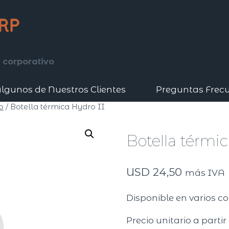
 corporativo
lgunos de Nuestros Clientes
Preguntas Frec
o
/
Botella térmica Hydro II
Botella térmic
USD
24,50
más IVA
Disponible en varios co
Precio unitario a parti