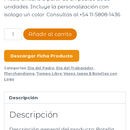
unidades. Incluye la personalización con
isologo un color. Consultas al +54 11-5808-1436
Botella
Añadir al carrito
Atuel
cantidad
Descargar Ficha Producto
Categorías:
Día del Padre
,
Día del Trabajador
,
Merchandising
,
Tiempo Libre
,
Vasos, tazas & Botellas con
Logo
Descripción
Descripción
Descripción general del producto: Botella