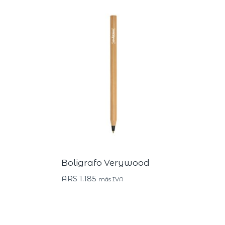
Boligrafo Verywood
ARS
1.185
más IVA