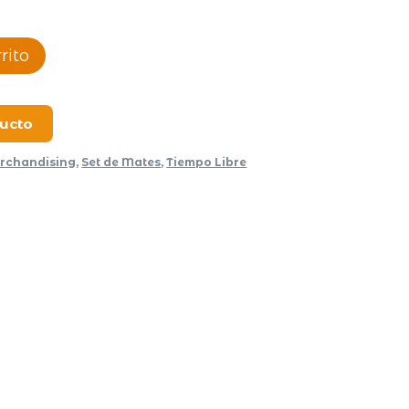
rito
ducto
rchandising
,
Set de Mates
,
Tiempo Libre