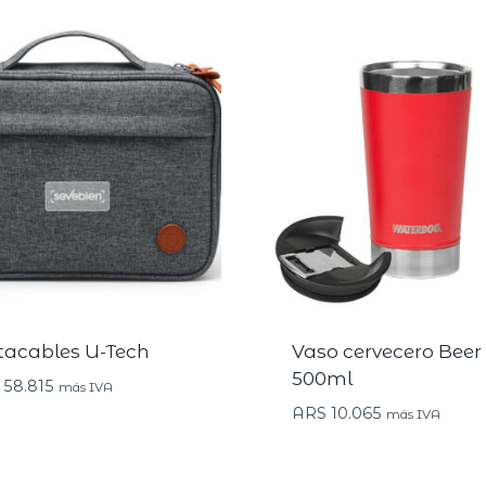
tacables U-Tech
Vaso cervecero Beer
500ml
58.815
más IVA
ARS
10.065
más IVA