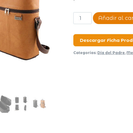
BOLSO
Añadir al car
MAT.
TRADICIONAL
cantidad
Descargar Ficha Pro
Categorías:
Día del Padre
,
Me