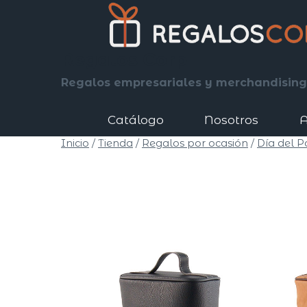
Saltar
al
contenido
Regalos Corp
Regalos empresariales y merchandising
Catálogo
Nosotros
A
Inicio
/
Tienda
/
Regalos por ocasión
/
Día del P