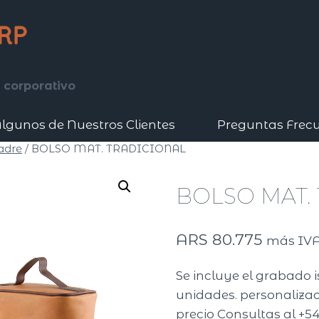
 corporativo
lgunos de Nuestros Clientes
Preguntas Frec
adre
/
BOLSO MAT. TRADICIONAL
BOLSO MAT.
ARS
80.775
más IV
Se incluye el grabado 
unidades. personalizaci
precio Consultas al +54