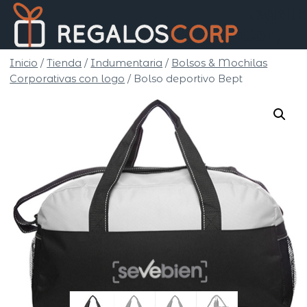
Saltar
Regalo
al
Corp
contenido
Inicio
/
Tienda
/
Indumentaria
/
Bolsos & Mochilas
Corporativas con logo
/
Bolso deportivo Bept