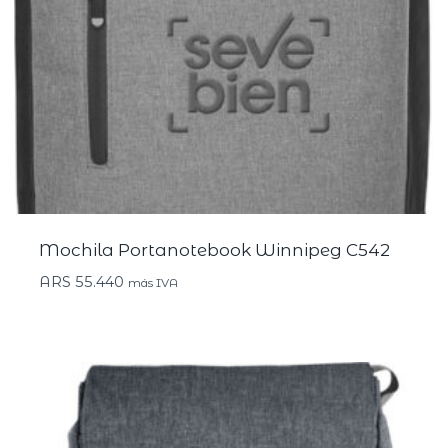
Mochila Portanotebook Winnipeg C542
ARS
55.440
más IVA