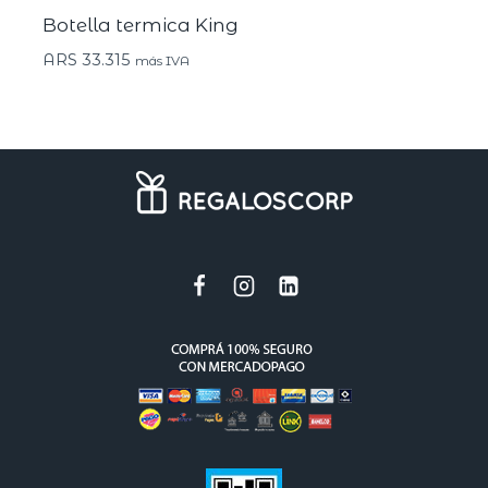
Botella termica King
ARS
33.315
más IVA