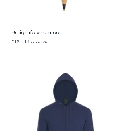
Boligrafo Verywood
ARS
1.185
más IVA