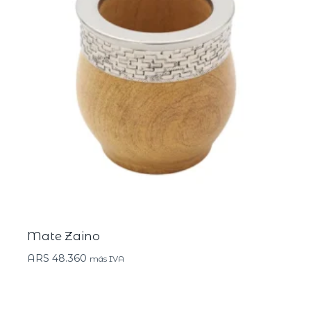
Mate Zaino
ARS
48.360
más IVA