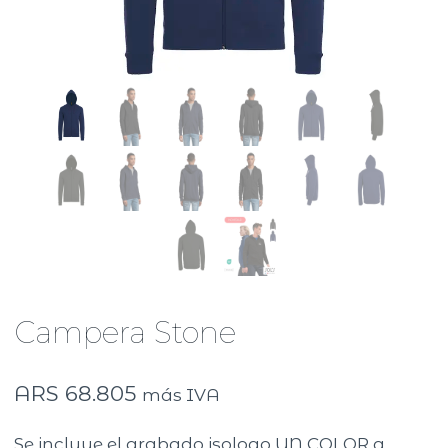
Campera Stone
ARS
68.805
más IVA
Se incluye el grabado isologo UN COLOR a