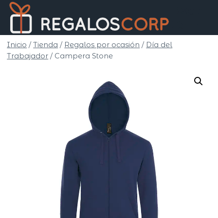
Saltar
Regalo
al
Corp
contenido
Inicio
/
Tienda
/
Regalos por ocasión
/
Día del
Trabajador
/
Campera Stone