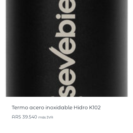
Termo acero inoxidable Hidro K102
ARS
39.540
más IVA