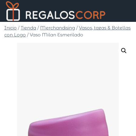
Saltar
Regalo
al
Corp
contenido
Inicio
/
Tienda
/
Merchandising
/
Vasos, tazas & Botellas
con Logo
/
Vaso Milan Esmerilado