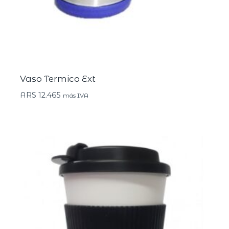
Vaso Termico Ext
ARS
12.465
más IVA