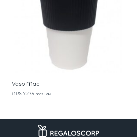
Vaso Mac
ARS
7.275
más IVA