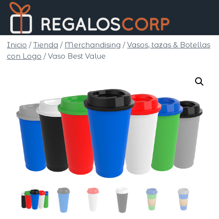
Saltar
Regalo
al
Corp
contenido
Inicio
/
Tienda
/
Merchandising
/
Vasos, tazas & Botellas
con Logo
/
Vaso Best Value