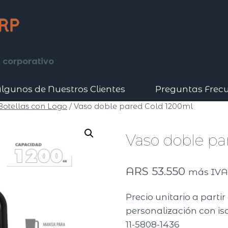
 corporativo
lgunos de Nuestros Clientes
Preguntas Frec
 Botellas con Logo
/
Vaso doble pared Cold 1200ml
Vaso doble pa
ARS
53.550
más IV
Precio unitario a parti
personalización con iso
11-5808-1436