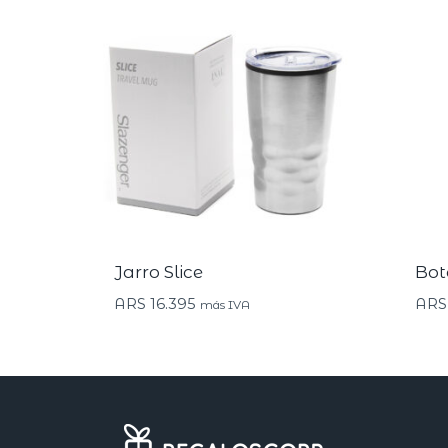
Jarro Slice
Bot
ARS
16.395
ARS
más IVA