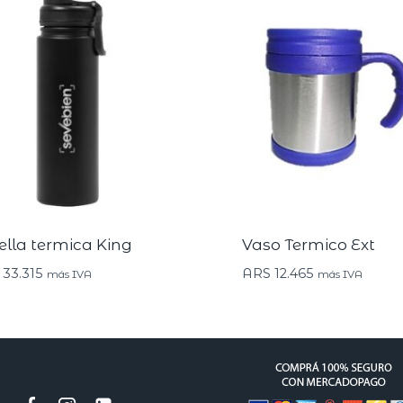
ella termica King
Vaso Termico Ext
33.315
ARS
12.465
más IVA
más IVA