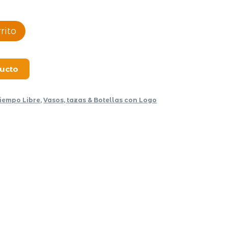
rito
ducto
iempo Libre
,
Vasos, tazas & Botellas con Logo