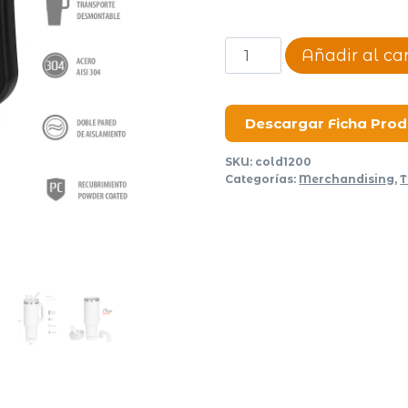
Vaso
Añadir al car
doble
pared
Cold
Descargar Ficha Pro
1200ml
SKU:
cold1200
cantidad
Categorías:
Merchandising
,
T