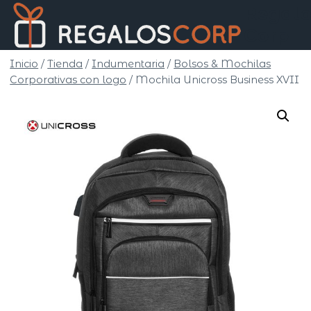
Saltar
Regalo
al
Corp
contenido
Inicio
/
Tienda
/
Indumentaria
/
Bolsos & Mochilas
Corporativas con logo
/
Mochila Unicross Business XVII