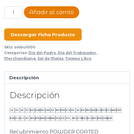
Termo
Añadir al carrito
acero
inoxidable
Ombu
Descargar Ficha Producto
1000ml
SKU:
ombu1000
cantidad
Categorías:
Día del Padre
,
Día del Trabajador
,
Merchandising
,
Set de Mates
,
Tiempo Libre
Descripción
Descripción

 
Recubrimiento POWDER COATED