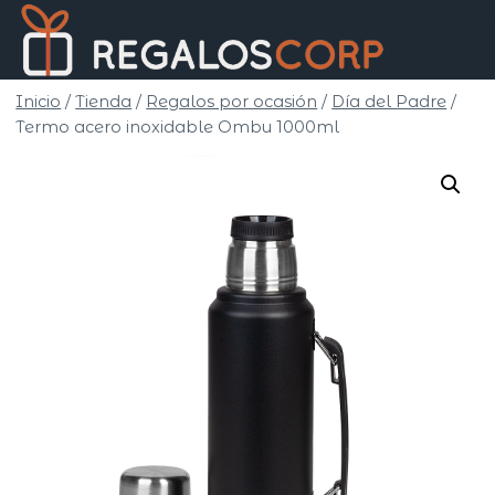
Saltar
Regalo
al
Corp
contenido
Inicio
/
Tienda
/
Regalos por ocasión
/
Día del Padre
/
Termo acero inoxidable Ombu 1000ml