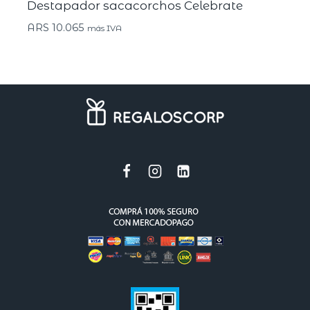
Destapador sacacorchos Celebrate
ARS
10.065
más IVA