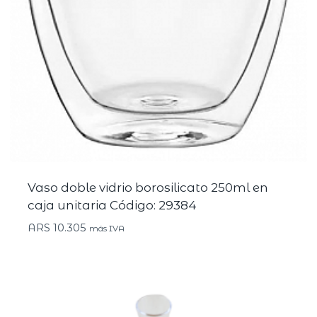
Vaso doble vidrio borosilicato 250ml en
caja unitaria Código: 29384
ARS
10.305
más IVA