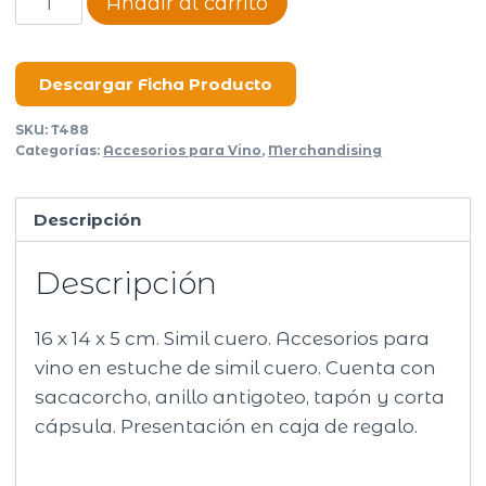
Añadir al carrito
para
vinos
Quartier
Descargar Ficha Producto
cantidad
SKU:
T488
Categorías:
Accesorios para Vino
,
Merchandising
Descripción
Descripción
16 x 14 x 5 cm. Simil cuero. Accesorios para
vino en estuche de simil cuero. Cuenta con
sacacorcho, anillo antigoteo, tapón y corta
cápsula. Presentación en caja de regalo.