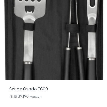
Set de Asado T609
ARS
37.170
más IVA