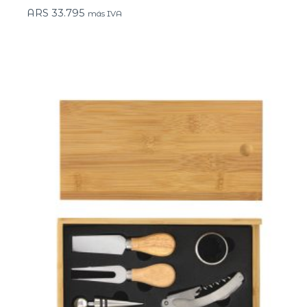
ARS
33.795
más IVA