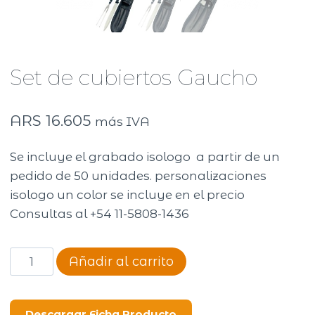
Set de cubiertos Gaucho
ARS
16.605
más IVA
Se incluye el grabado isologo a partir de un
pedido de 50 unidades. personalizaciones
isologo un color se incluye en el precio
Consultas al +54 11-5808-1436
Set
Añadir al carrito
de
cubiertos
Gaucho
Descargar Ficha Producto