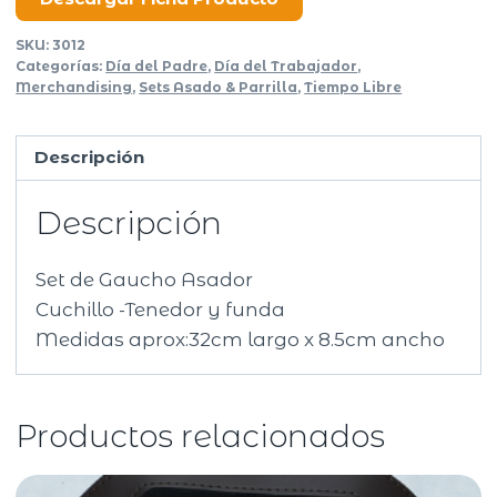
cantidad
SKU:
3012
Categorías:
Día del Padre
,
Día del Trabajador
,
Merchandising
,
Sets Asado & Parrilla
,
Tiempo Libre
Descripción
Descripción
Set de Gaucho Asador
Cuchillo -Tenedor y funda
Medidas aprox:32cm largo x 8.5cm ancho
Productos relacionados