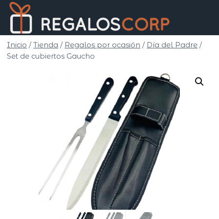
Saltar
Regalo
al
Corp
contenido
Inicio
/
Tienda
/
Regalos por ocasión
/
Día del Padre
/
Set de cubiertos Gaucho