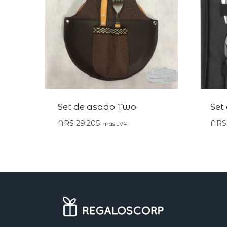
Set de asado Two
Set
ARS
29.205
ARS
más IVA