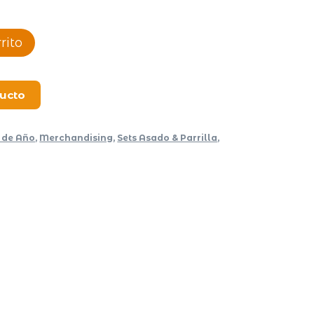
rito
ducto
 de Año
,
Merchandising
,
Sets Asado & Parrilla
,