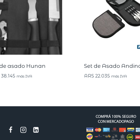
 de asado Hunan
Set de Asado Andin
38.145
ARS
22.035
más IVA
más IVA