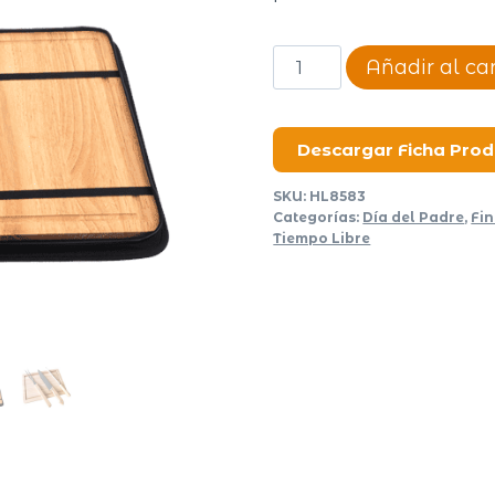
Set
Añadir al car
de
asado
Facundo
Descargar Ficha Pro
cantidad
SKU:
HL8583
Categorías:
Día del Padre
,
Fin
Tiempo Libre