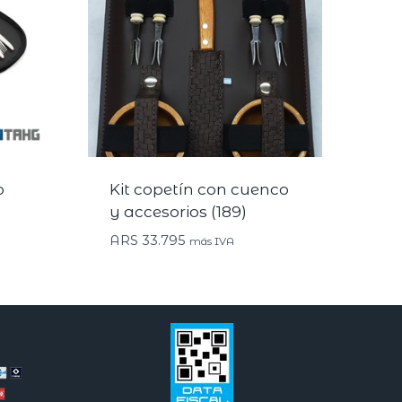
o
Kit copetín con cuenco
y accesorios (189)
ARS
33.795
más IVA