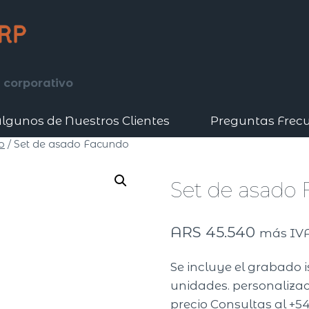
 corporativo
lgunos de Nuestros Clientes
Preguntas Frec
o
/
Set de asado Facundo
Set de asado
ARS
45.540
más IV
Se incluye el grabado 
unidades. personalizaci
precio Consultas al +54