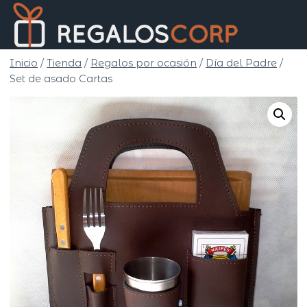
Saltar
Regalo
al
Corp
contenido
Inicio
/
Tienda
/
Regalos por ocasión
/
Día del Padre
/
Set de asado Cartas