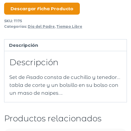
asado
Cartas
Descargar Ficha Producto
cantidad
SKU:
T175
Categorías:
Día del Padre
,
Tiempo Libre
Descripción
Descripción
Set de Asado consta de cuchillo y tenedor…
tabla de corte y un bolsillo en su bolso con
un maso de naipes….
Productos relacionados