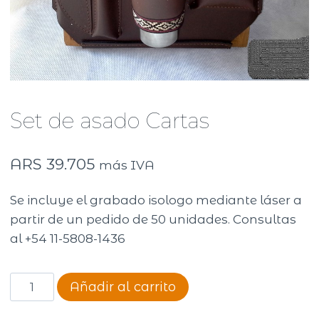
Set de asado Cartas
ARS
39.705
más IVA
Se incluye el grabado isologo mediante láser a
partir de un pedido de 50 unidades. Consultas
al +54 11-5808-1436
Set
Añadir al carrito
de