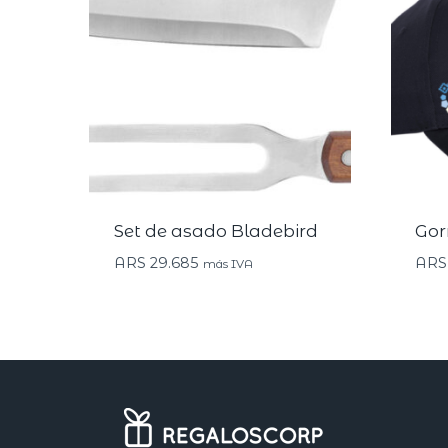
Set de asado Bladebird
Gor
ARS
29.685
ARS
más IVA