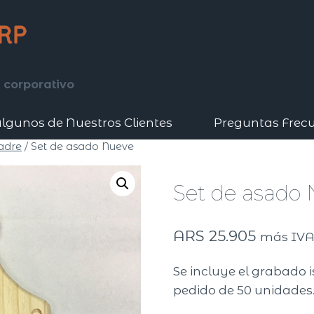
 corporativo
lgunos de Nuestros Clientes
Preguntas Frec
adre
/
Set de asado Nueve
Set de asado
ARS
25.905
más IV
Se incluye el grabado 
pedido de 50 unidades.