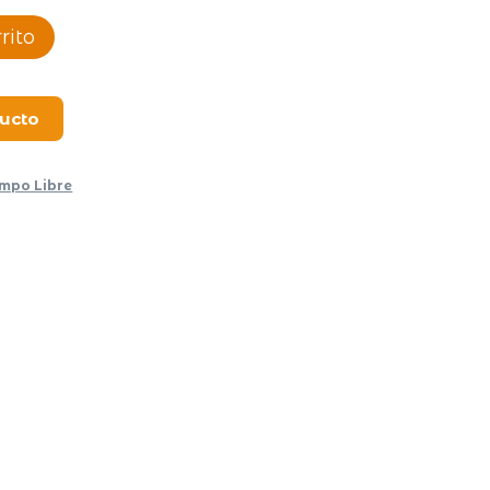
rito
ducto
empo Libre