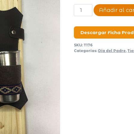
Set
Añadir al car
de
asado
Nueve
Descargar Ficha Pro
cantidad
SKU:
T176
Categorías:
Día del Padre
,
Ti