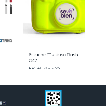
Estuche Multiuso Flash
G47
ARS
4.050
más IVA