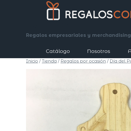
Saltar
al
contenido
Regalos Corp
Regalos empresariales y merchandising
Catálogo
Nosotros
A
Inicio
/
Tienda
/
Regalos por ocasión
/
Día del P