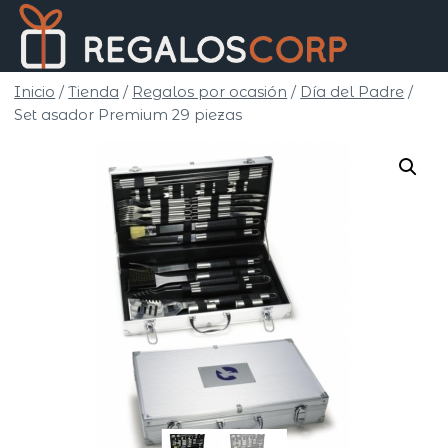
Saltar
Regalo
al
Corp
contenido
Inicio
/
Tienda
/
Regalos por ocasión
/
Día del Padre
/
Set asador Premium 29 piezas