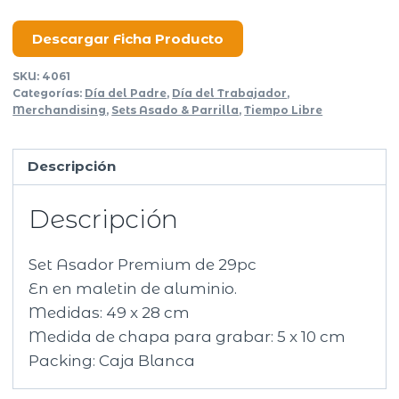
Premium
29
Descargar Ficha Producto
piezas
SKU:
4061
cantidad
Categorías:
Día del Padre
,
Día del Trabajador
,
Merchandising
,
Sets Asado & Parrilla
,
Tiempo Libre
Descripción
Descripción
Set Asador Premium de 29pc
En en maletin de aluminio.
Medidas: 49 x 28 cm
Medida de chapa para grabar: 5 x 10 cm
Packing: Caja Blanca