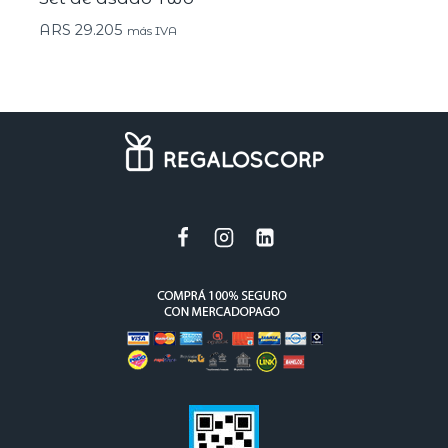
ARS
29.205
más IVA