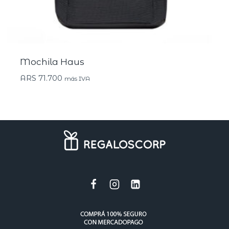
Mochila Haus
ARS
71.700
más IVA