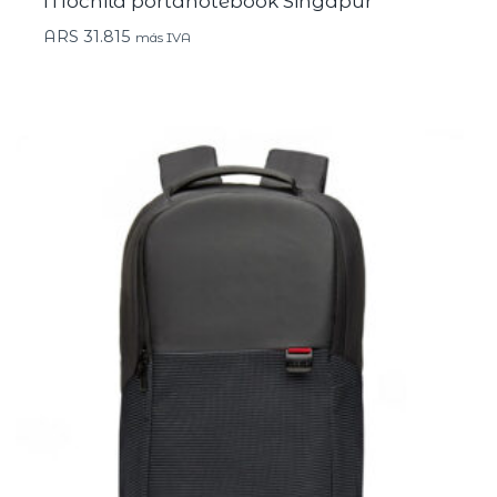
Mochila portanotebook Singapur
ARS
31.815
más IVA