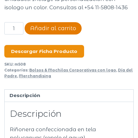
isologo un color. Consultas al +54 11-5808-1436
Riñonera
Añadir al carrito
Gona
cantidad
Descargar Ficha Producto
SKU:
m508
Categorías:
Bolsos & Mochilas Corporativas con logo
,
Día del
Padre
,
Merchandising
Descripción
Descripción
Riñonera confeccionada en tela
polycanvas (repele el agua)