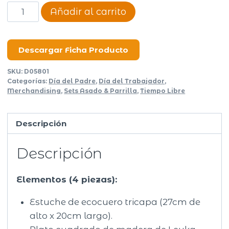
Porta
Añadir al carrito
tablita
asado
Abierto
Descargar Ficha Producto
cantidad
SKU:
D05801
Categorías:
Día del Padre
,
Día del Trabajador
,
Merchandising
,
Sets Asado & Parrilla
,
Tiempo Libre
Descripción
Descripción
Elementos (4 piezas):
Estuche de ecocuero tricapa (27cm de
alto x 20cm largo).