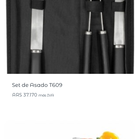
Set de Asado T609
ARS
37.170
más IVA