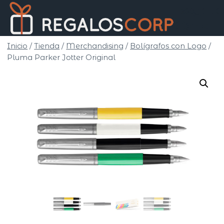
Saltar
Regalo
al
Corp
contenido
Inicio
/
Tienda
/
Merchandising
/
Bolígrafos con Logo
/
Pluma Parker Jotter Original