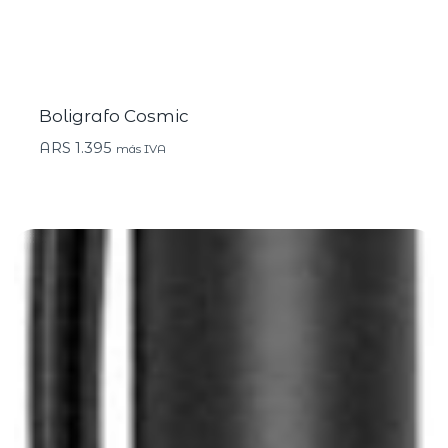
Boligrafo Cosmic
ARS
1.395
más IVA