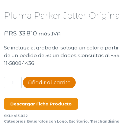
Pluma Parker Jotter Original
ARS
33.810
más IVA
Se incluye el grabado isologo un color a partir
de un pedido de 50 unidades. Consultas al +54
11-5808-1436
Pluma
Añadir al carrito
Parker
Jotter
Original
Descargar Ficha Producto
cantidad
SKU:
p13.022
Categorías:
Bolígrafos con Logo
,
Escritorio
,
Merchandising