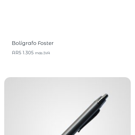
Bolígrafo Foster
ARS
1.305
más IVA