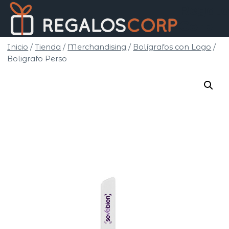
Saltar
Regalo
al
Corp
contenido
Inicio
/
Tienda
/
Merchandising
/
Bolígrafos con Logo
/
Boligrafo Perso