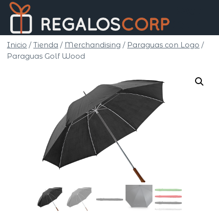
Saltar
Regalo
al
Corp
contenido
Inicio
/
Tienda
/
Merchandising
/
Paraguas con Logo
/
Paraguas Golf Wood