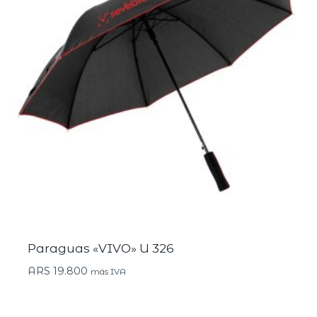
Paraguas «VIVO» U 326
ARS
19.800
más IVA