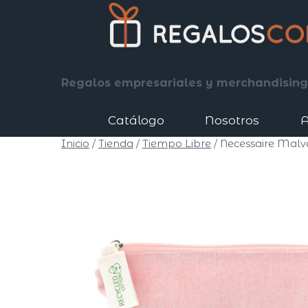
Saltar
al
contenido
Regalos Corp
Regalos empresariales y merchandising
Catálogo
Nosotros
A
Inicio
/
Tienda
/
Tiempo Libre
/
Necessaire Malv