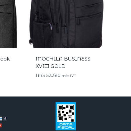
book
MOCHILA BUSINESS
XVIII GOLD
ARS
52.380
más IVA