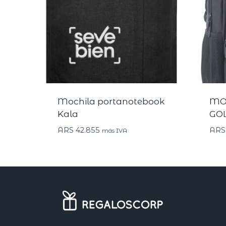
Mochila portanotebook
MO
Kala
GOL
ARS
42.855
ARS
más IVA