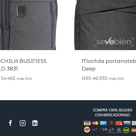
CHILA BUSINESS
Mochila portanote
D 3831
Deep
54.465
ARS
46.935
más IVA
más IVA