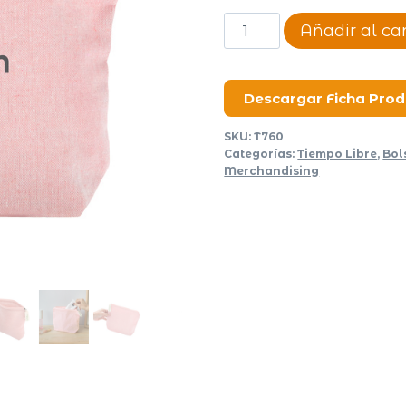
Necessaire
Añadir al car
Malvon
cantidad
Descargar Ficha Pro
SKU:
T760
Categorías:
Tiempo Libre
,
Bol
Merchandising