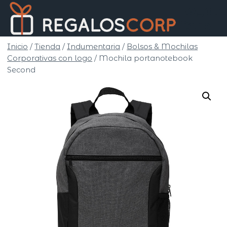
Saltar
Regalo
al
Corp
contenido
Inicio
/
Tienda
/
Indumentaria
/
Bolsos & Mochilas
Corporativas con logo
/
Mochila portanotebook
Second