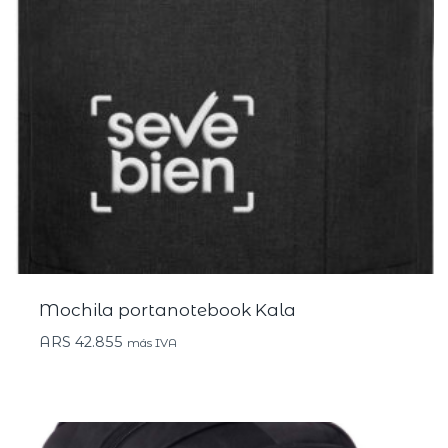
Mochila portanotebook Kala
ARS
42.855
más IVA