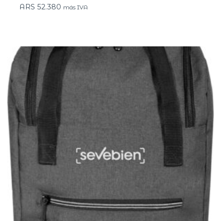
ARS
52.380
más IVA