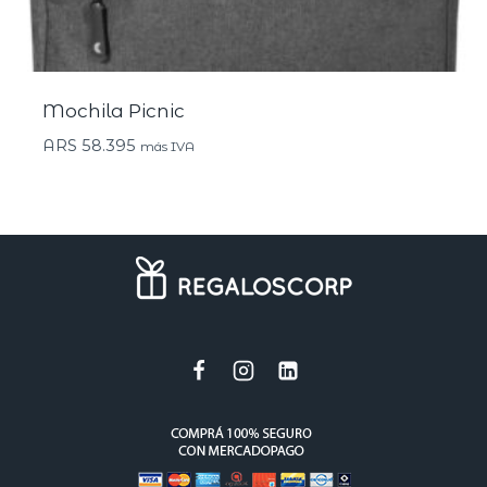
Mochila Picnic
ARS
58.395
más IVA