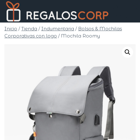
Saltar
Regalo
al
Corp
contenido
Inicio
/
Tienda
/
Indumentaria
/
Bolsos & Mochilas
Corporativas con logo
/
Mochila Roomy