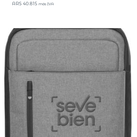
ARS
40.815
más IVA