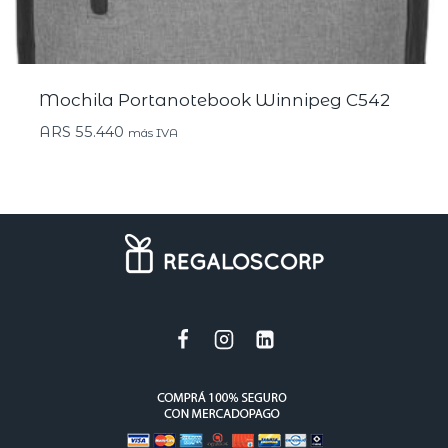
Mochila Portanotebook Winnipeg C542
ARS
55.440
más IVA